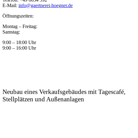
E-Mail:
info@gaertnerei-hoegner.de
Öffnungszeiten:
Montag – Freitag:
Samstag:
9:00 – 18:00 Uhr
9:00 – 16:00 Uhr
Neubau eines Verkaufsgebäudes mit Tagescafé,
Stellplätzen und Außenanlagen
Unsere Förderer
© 2022 Gärtnerei Floristik Hoegner |
Realisiert durch
MARKUS.BAUMGARTNER – Werbeagentur